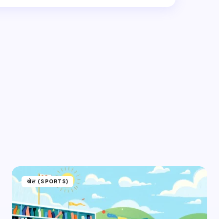
hed.
Required fields are marked
*
Email *
खेल (SPORTS)