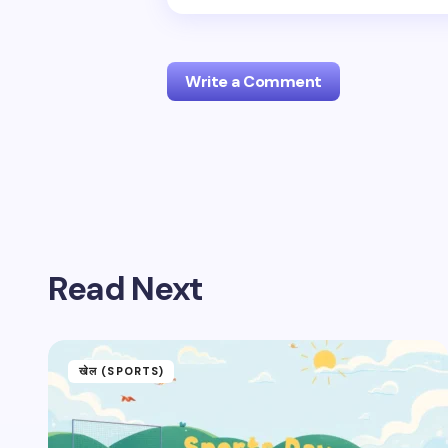
Write a Comment
Your email address will not be publis
Name *
Read Next
Your Comment *
खेल (SPORTS)