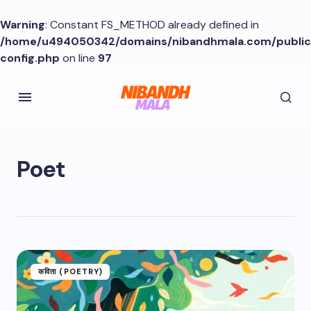
Warning
: Constant FS_METHOD already defined in
/home/u494050342/domains/nibandhmala.com/publi
config.php
on line
97
Poet
कविता (POETRY)