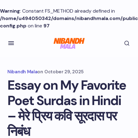
Warning
: Constant FS_METHOD already defined in
/home/u494050342/domains/nibandhmala.com/publi
config.php
on line
97
Nibandh Mala
on
October 29, 2025
Essay on My Favorite
Poet Surdas in Hindi
– मेरे प्रिय कवि सूरदास पर
निबंध