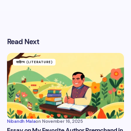
Save my name and email in this browser for the
next time I comment.
Submit Comment
Read Next
साहित्य (LITERATURE)
Nibandh Mala
on
November 16, 2025
Essay on My Favorite Author Premchand in