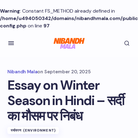
Warning
: Constant FS_METHOD already defined in
/home/u494050342/domains/nibandhmala.com/publi
config.php
on line
97
Nibandh Mala
on
September 20, 2025
Essay on Winter
Season in Hindi – सर्दी
का मौसम पर निबंध
पर्यावरण (ENVIRONMENT)