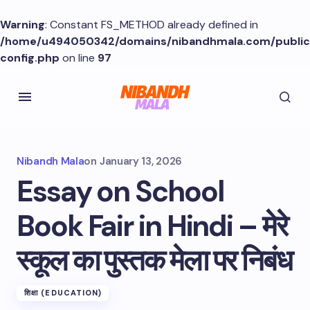
Warning
: Constant FS_METHOD already defined in
/home/u494050342/domains/nibandhmala.com/publi
config.php
on line
97
Nibandh Mala
on
January 13, 2026
Essay on School
Book Fair in Hindi – मेरे
स्कूल का पुस्तक मेला पर निबंध
शिक्षा (EDUCATION)