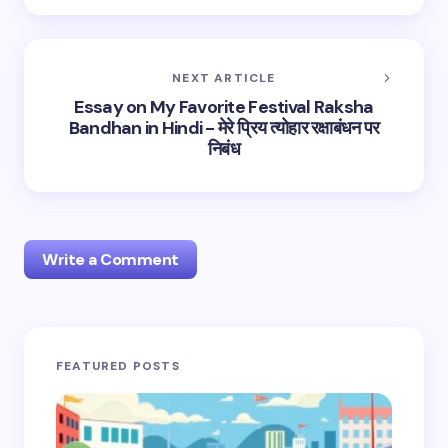
NEXT ARTICLE
Essay on My Favorite Festival Raksha
Bandhan in Hindi - मेरे प्रिय त्योहार रक्षाबंधन पर
निबंध
Write a Comment
Your email address will not be published.
Required
FEATURED POSTS
fields are marked
*
Name *