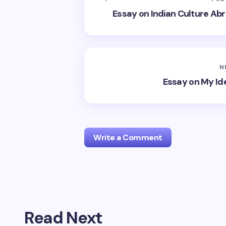
Essay on Indian Culture Abroad in
N
Essay on My Ideal 
Write a Comment
Your email address will not be publis
Read Next
Name *