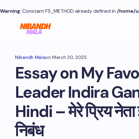
Warning
: Constant FS_METHOD already defined in
/home/u
Nibandh Mala
on
March 30, 2025
Essay on My Favo
Leader Indira Gan
Hindi – मेरे प्रिय नेता इ
निबंध