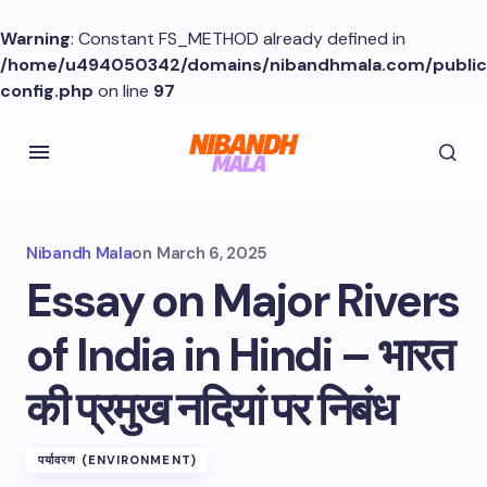
Warning
: Constant FS_METHOD already defined in
/home/u494050342/domains/nibandhmala.com/publi
config.php
on line
97
Nibandh Mala
on
March 6, 2025
Essay on Major Rivers
of India in Hindi – भारत
की प्रमुख नदियां पर निबंध
पर्यावरण (ENVIRONMENT)