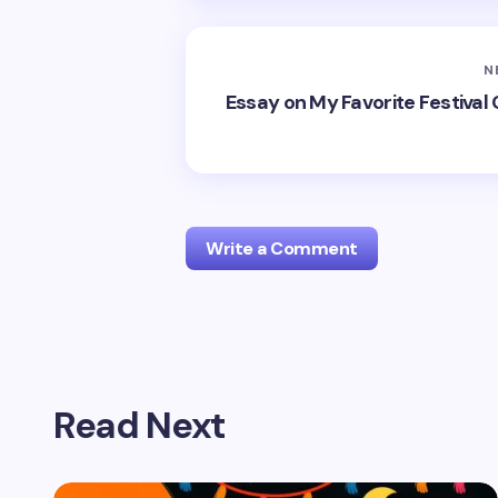
N
Essay on My Favorite Festival Chri
Write a Comment
Your email address will not be publis
Read Next
Name *