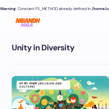
Warning
: Constant FS_METHOD already defined in
/home/u
Unity in Diversity
धर्म और संस्कृति (RELIGION AND
CULTURE)