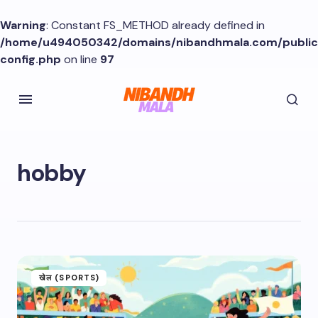
Warning
: Constant FS_METHOD already defined in
/home/u494050342/domains/nibandhmala.com/publi
config.php
on line
97
hobby
खेल (SPORTS)