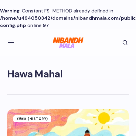
Warning
: Constant FS_METHOD already defined in
/home/u494050342/domains/nibandhmala.com/publi
config.php
on line
97
Hawa Mahal
इतिहास (HISTORY)