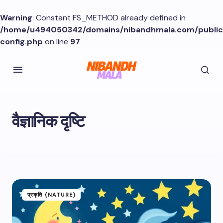
Warning
: Constant FS_METHOD already defined in
/home/u494050342/domains/nibandhmala.com/publi
config.php
on line
97
वैज्ञानिक दृष्टि
प्रकृति (NATURE)