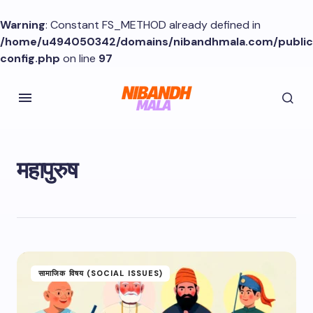
Warning
: Constant FS_METHOD already defined in
/home/u494050342/domains/nibandhmala.com/publi
config.php
on line
97
महापुरुष
सामाजिक विषय (SOCIAL ISSUES)