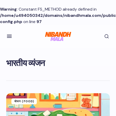
Warning
: Constant FS_METHOD already defined in
/home/u494050342/domains/nibandhmala.com/publi
config.php
on line
97
भारतीय व्यंजन
भोजन (FOOD)