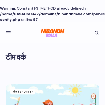
Warning
: Constant FS_METHOD already defined in
/home/u494050342/domains/nibandhmala.com/publi
config.php
on line
97
टीम वर्क
खेल (SPORTS)