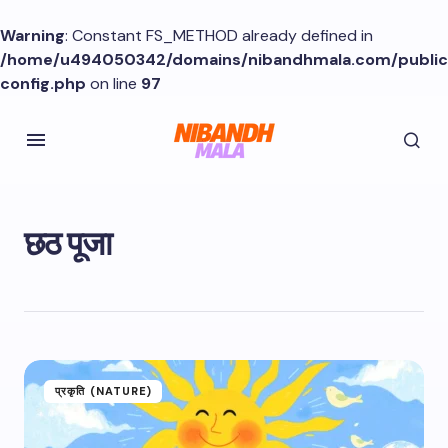
Warning
: Constant FS_METHOD already defined in
/home/u494050342/domains/nibandhmala.com/publi
config.php
on line
97
छठ पूजा
प्रकृति (NATURE)