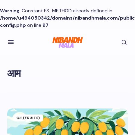
Warning
: Constant FS_METHOD already defined in
/home/u494050342/domains/nibandhmala.com/publi
config.php
on line
97
आम
फल (FRUITS)