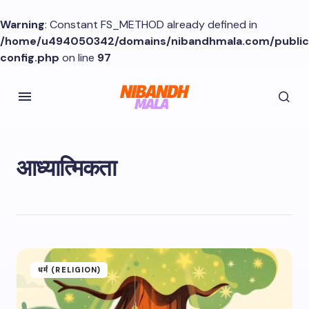
Warning
: Constant FS_METHOD already defined in
/home/u494050342/domains/nibandhmala.com/publi
config.php
on line
97
आध्यात्मिकता
धर्म (RELIGION)